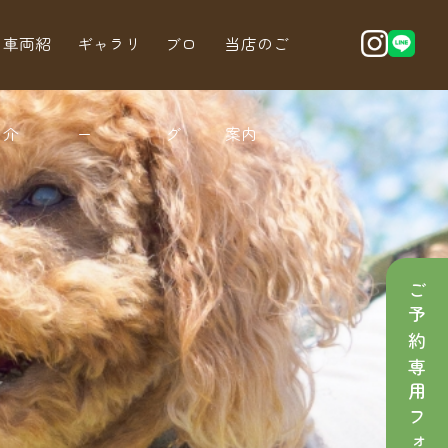
車両紹
ギャラリ
ブロ
当店のご
介
ー
グ
案内
ご予約専用フォーム