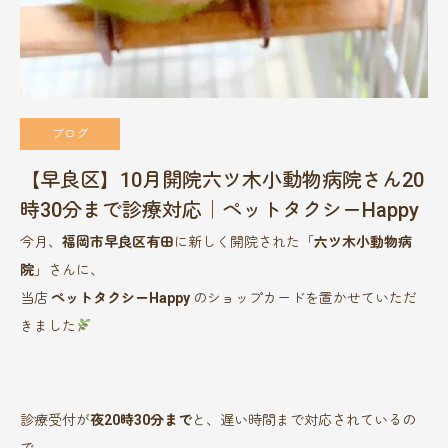
ブログ
【早良区】10月開院六ツ木小動物病院さん20
時30分まで診療対応｜ペットタクシーHappy
今月、
福岡市早良区有田
に新しく開院された「
六ツ木小動物病
院
」さんに、
当店
ペットタクシーHappy
のショップカードを置かせていただ
きました
診療受付が
夜20時30分まで
と、遅い時間まで対応されているの
で、