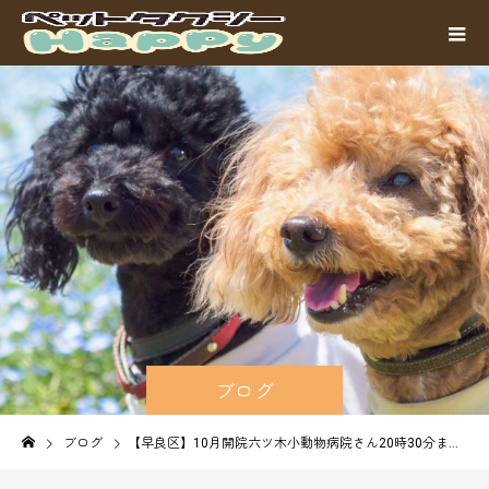
ブログ
ブログ
【早良区】10月開院六ツ木小動物病院さん20時30分まで診療対応｜ペットタクシーHappy