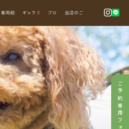
車両紹
ギャラリ
ブロ
当店のご
介
ー
グ
案内
ご予約専用フォーム