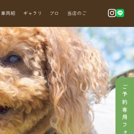
車両紹
ギャラリ
ブロ
当店のご
介
ー
グ
案内
ご予約専用フォーム