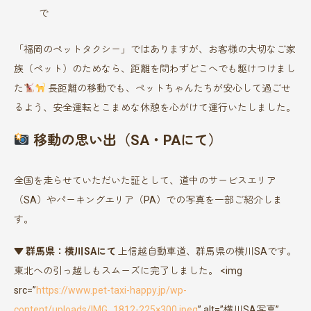
で
「福岡のペットタクシー」ではありますが、お客様の大切なご家
族（ペット）のためなら、距離を問わずどこへでも駆けつけまし
た
長距離の移動でも、ペットちゃんたちが安心して過ごせ
るよう、安全運転とこまめな休憩を心がけて運行いたしました。
移動の思い出（SA・PAにて）
全国を走らせていただいた証として、道中のサービスエリア
（SA）やパーキングエリア（PA）での写真を一部ご紹介しま
す。
▼ 群馬県：横川SAにて
上信越自動車道、群馬県の横川SAです。
東北への引っ越しもスムーズに完了しました。 <img
src=”
https://www.pet-taxi-happy.jp/wp-
content/uploads/IMG_1812-225×300.jpeg
” alt=”横川SA写真”