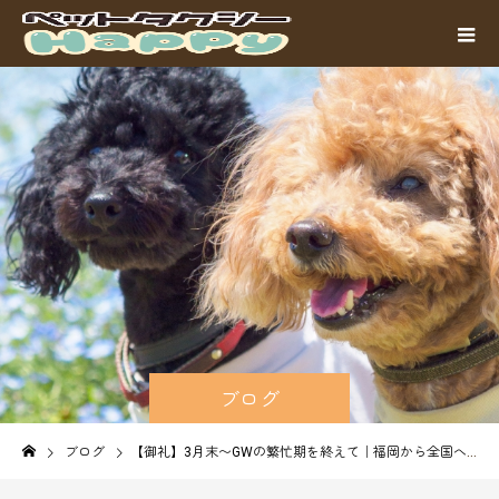
ブログ
ブログ
【御礼】3月末〜GWの繁忙期を終えて｜福岡から全国へ！ペットタクシー運行のご報告