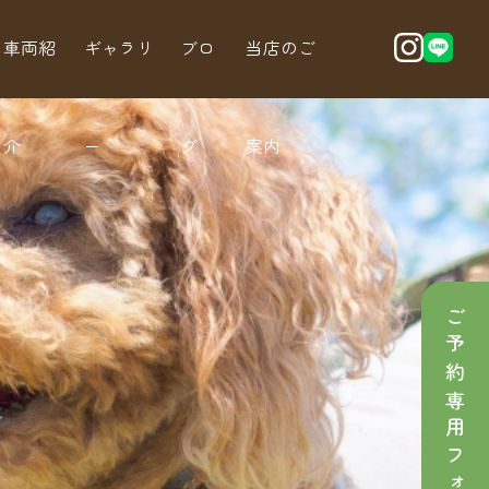
車両紹
ギャラリ
ブロ
当店のご
介
ー
グ
案内
ご予約専用フォーム