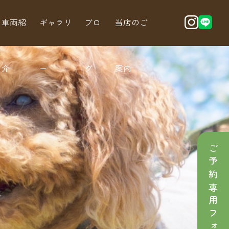
車両紹
ギャラリ
ブロ
当店のご
介
ー
グ
案内
ご予約専用フォーム