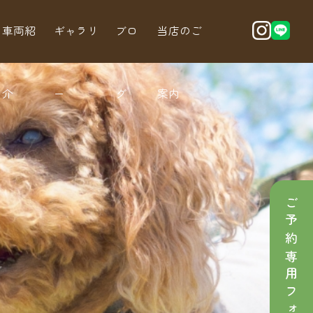
車両紹
ギャラリ
ブロ
当店のご
介
ー
グ
案内
ご予約専用フォーム