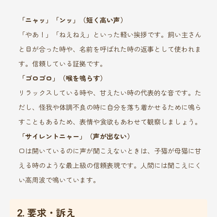
「ニャッ」「ンッ」（短く高い声）
「やあ！」「ねえねえ」といった軽い挨拶です。飼い主さん
と目が合った時や、名前を呼ばれた時の返事として使われま
す。信頼している証拠です。
「ゴロゴロ」（喉を鳴らす）
リラックスしている時や、甘えたい時の代表的な音です。た
だし、怪我や体調不良の時に自分を落ち着かせるために鳴ら
すこともあるため、表情や食欲もあわせて観察しましょう。
「サイレントニャー」（声が出ない）
口は開いているのに声が聞こえないときは、子猫が母猫に甘
える時のような最上級の信頼表現です。人間には聞こえにく
い高周波で鳴いています。
2. 要求・訴え