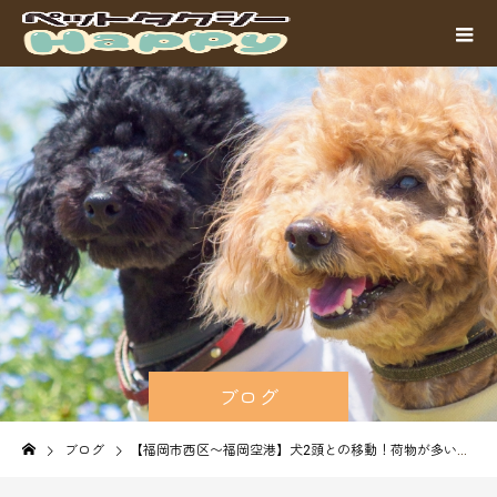
ブログ
ブログ
【福岡市西区〜福岡空港】犬2頭との移動！荷物が多い時のサポート｜ペットタクシーHappy