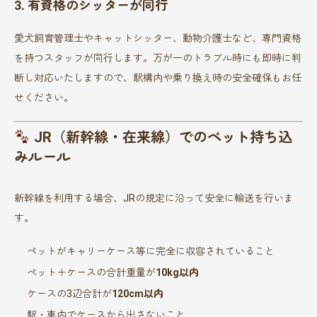
3. 有資格のシッターが同行
愛犬飼育管理士やキャットシッター、動物介護士など、専門資格
を持つスタッフが同行します。万が一のトラブル時にも即時に判
断し対応いたしますので、駅構内や乗り換え時の安全確保もお任
せください。
JR（新幹線・在来線）でのペット持ち込
みルール
新幹線を利用する場合、JRの規定に沿って安全に輸送を行いま
す。
ペットがキャリーケース等に完全に収容されていること
ペット＋ケースの合計重量が
10kg以内
ケースの3辺合計が
120cm以内
駅・車内でケースから出さないこと