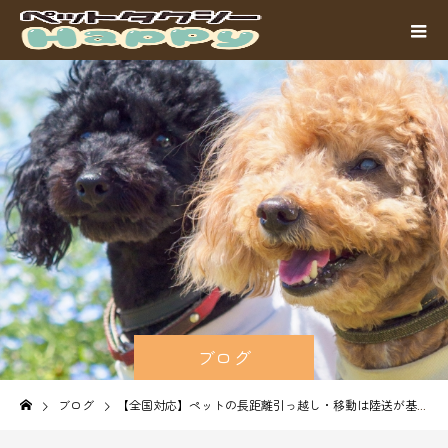
ブログ
ブログ
【全国対応】ペットの長距離引っ越し・移動は陸送が基本！お急ぎ・費用重視の方向け「シッター同行型」新幹線輸送のご案内