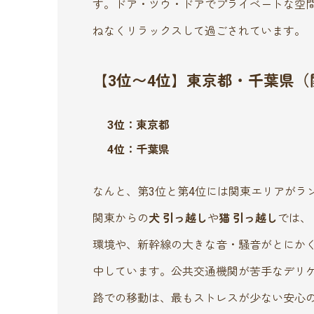
す。ドア・ツウ・ドアでプライベートな空
ねなくリラックスして過ごされています。
【3位〜4位】東京都・千葉県
3位：東京都
4位：千葉県
なんと、第3位と第4位には関東エリアがラ
関東からの
犬 引っ越し
や
猫 引っ越し
では、
環境や、新幹線の大きな音・騒音がとにか
中しています。公共交通機関が苦手なデリ
路での移動は、最もストレスが少ない安心