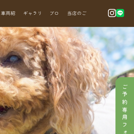
車両紹
ギャラリ
ブロ
当店のご
介
ー
グ
案内
ご予約専用フォーム