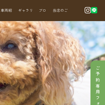
車両紹
ギャラリ
ブロ
当店のご
介
ー
グ
案内
ご予約専用フォーム