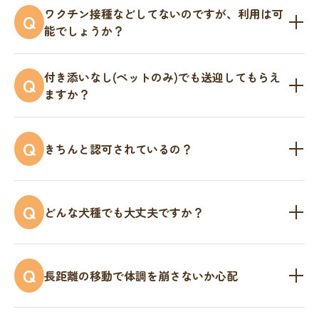
はい。法的に愛玩飼養が禁止されていないペットで
A
いたしますので、ご心配なくお乗りいただけます。
ワクチン接種などしてないのですが、利用は可
Q
あれば種類を問わずご利用いただけます。
また、ペットの体調がすぐれない場合は、提携の動
能でしょうか？
物病院もございますので、安心してご利用くださ
申し訳ございません。ワクチン接種および狂犬病予
A
い。
付き添いなし(ペットのみ)でも送迎してもらえ
Q
防をされてないペットは、お断りさせていただいて
ますか？
おります。ご了承ください。
もちろんです。当店のドライバーが責任をもって対
A
Q
きちんと認可されているの？
応させていただきます。お気軽にお申し付けくださ
い。
ペットタクシーHappyは正規の軽貨物自動車運送業
A
Q
どんな犬種でも大丈夫ですか？
事業所です。また、当店は「軽貨物自動車運送業」
の認可事業者です。
ひどく汚れたペット、人を咬むなどの危険なペット
A
Q
長距離の移動で体調を崩さないか心配
のご乗車は、お断りさせていただくことがありま
す。
長距離の場合、ご依頼者様とご相談の上、適時に休