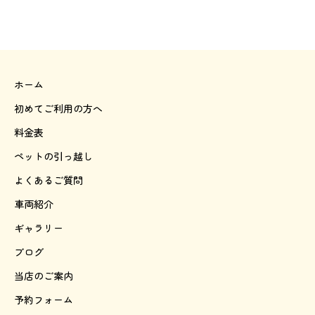
ンセルの場合はお見積り金額全額の現金払いをお願
ますので予めご了承ください。※走行中の事故につ
ってます。
いしております。
いては、「対人賠償責任保険」「運送業者貨物賠償
責任保険」の補償を補償金の範囲内で受けることが
できます。
ホーム
初めてご利用の方へ
料金表
ペットの引っ越し
よくあるご質問
車両紹介
ギャラリー
ブログ
当店のご案内
予約フォーム