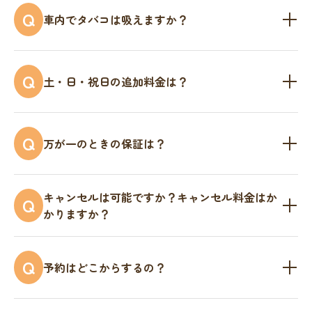
A
Q
車内でタバコは吸えますか？
憩や、おやつ・お散歩などリフレッシュできる時間
を挟むようにしています。なるべく負担の掛からな
申し訳ありません。車内は完全禁煙となります。ペ
A
い運転を心がけていますが、多くのペットにとって
Q
土・日・祝日の追加料金は？
ットにとって快適な車内環境をつくるために、ご協
車での移動はストレスを感じやすい環境です。愛用
力お願いいたします。
の食器、おもちゃいつも使用しているペットキャリ
追加料金は不要です。但し、夜間早朝の割増料金は
A
ーなどを携行していただいたり、車酔いしやすいペ
Q
万が一のときの保証は？
いただいております。夜22時から朝5時まで、お迎
ットは、予め獣医に酔い止め薬を処方してもらうの
え、回送料金、乗車料金、待機料金が2割増しとな
もいいかもしれません。
安全には万全を期していますが、不可抗力によるペ
A
ります。
キャンセルは可能ですか？キャンセル料金はか
Q
ットの負傷・けいれん発作・逃亡・死亡事故等が発
かりますか？
生した場合、ご家族の方はもちろん必要に応じて警
はい、可能です。前日の12時まではキャンセル料は
A
察や保健所とも連絡を取り合いつつ、最寄りの救急
Q
予約はどこからするの？
発生しません。 送迎前日のキャンセル無料/送迎当
病院へ搬送するなどの緊急措置を行います。その
日のキャンセルお見積り金額の50％、送迎中のキャ
際、補償・損害賠償・慰謝料等の請求には応じかね
ご予約は専用フォーム・電話・LINE・メールから承
A