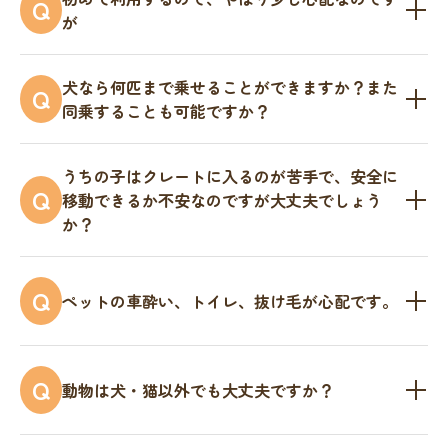
Q
が
安全運転の徹底、運行前の整備も万全です。さら
A
犬なら何匹まで乗せることができますか？また
Q
に、車内は常に清掃し清潔な状態です。除菌剤によ
同乗することも可能ですか？
る消毒も実施。皮膚病や感染病の予防に努めており
はい、ペットの大きさによってかわりますが2～3頭
A
ます。ご安心してご利用ください。
うちの子はクレートに入るのが苦手で、安全に
は大丈夫です。1～3名まで付き添い人として同乗い
Q
移動できるか不安なのですが大丈夫でしょう
か？
ただけます。
ペットタクシーHappyではクレートが嫌いなペット
A
Q
ペットの車酔い、トイレ、抜け毛が心配です。
ちゃんなら無理にクレートに入れず、フリーな状態
で移動を実現いたします。またドライバーは各種資
乗車中のおもらしや、季節の抜け毛も大丈夫なの
A
格を持っているため万が一の際にも安心してお任せ
Q
動物は犬・猫以外でも大丈夫ですか？
で、気にする事なく乗車する事ができます。ココタ
いただけます。
クでは、車内を運行前と運行後に綺麗に洗浄・殺菌