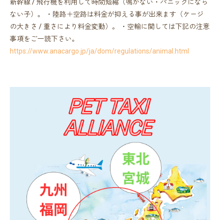
新幹線 / 飛行機を利用して時間短縮（鳴かない・パニックになら
ない子）。 ・陸路＋空路は料金が抑える事が出来ます（ケージ
の大きさ / 重さにより料金変動）。 ・空輸に関しては下記の注意
事項をご一読下さい。
https://www.anacargo.jp/ja/dom/regulations/animal.html