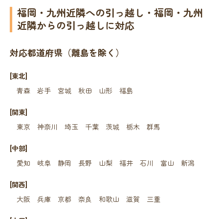
福岡・九州近隣への引っ越し・福岡・九州
近隣からの引っ越しに対応
対応都道府県（離島を除く）
[東北]
青森
岩手
宮城
秋田
山形
福島
[関東]
東京
神奈川
埼玉
千葉
茨城
栃木
群馬
[中部]
愛知
岐阜
静岡
長野
山梨
福井
石川
富山
新潟
[関西]
大阪
兵庫
京都
奈良
和歌山
滋賀
三重